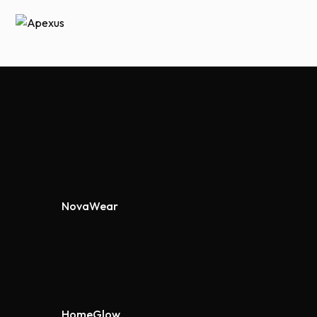
NovaWear
om
HomeGlow