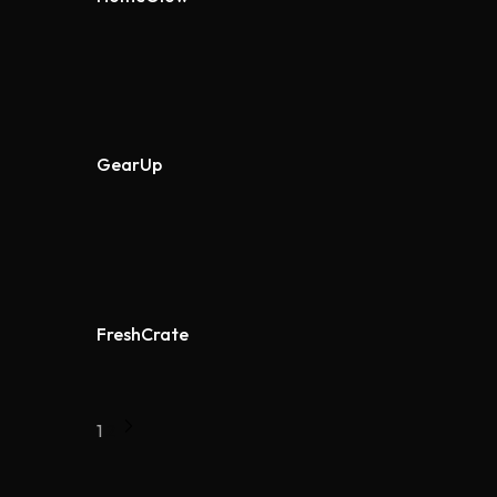
GearUp
FreshCrate
1
2