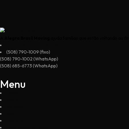
A
Alegra Brasil Moving
ajuda famílias que estão voltando ao B
contato@alegrabrasilmoving.com
(508) 790-1009 (fixo)
(508) 790-1002 (WhatsApp)
(508) 685-6773 (WhatsApp)
Menu
Home
Sobre
Serviços
Blog
Contato
Dúvidas sobre o envio