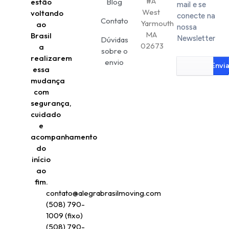
#A
estão
Blog
mail e se
West
voltando
conecte na
Contato
Yarmouth
ao
nossa
MA
Brasil
Newsletter
Dúvidas
02673
a
sobre o
realizarem
envio
Envia
essa
mudança
com
segurança,
cuidado
e
acompanhamento
do
início
ao
fim.
contato@alegrabrasilmoving.com
(508) 790-
1009 (fixo)
(508) 790-