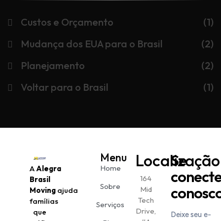
Custos e Orçamento
(1)
Mudança dos EUA para o Brasil
(2)
Planejamento
(2)
Voltar para o Brasil
(1)
Menu
Localização
Se
Home
A
Alegra
conect
164
Brasil
Sobre
conosc
Mid
Moving
ajuda
Tech
famílias
Serviços
Drive,
que
Deixe seu e-