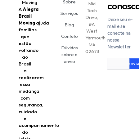
Sobre
conosc
Mid
A
Alegra
Tech
Serviços
Brasil
Drive,
Deixe seu e-
Moving
ajuda
#A
Blog
mail e se
famílias
West
conecte na
Contato
que
Yarmouth
nossa
estão
MA
Newsletter
Dúvidas
voltando
02673
sobre o
ao
envio
Brasil
Envia
a
realizarem
essa
mudança
com
segurança,
cuidado
e
acompanhamento
do
início